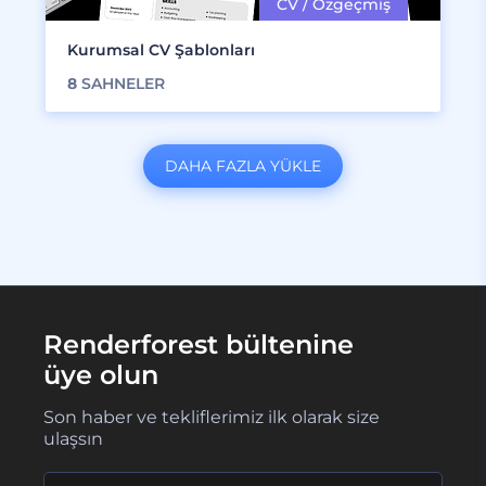
Kurumsal CV Şablonları
8
SAHNELER
DAHA FAZLA YÜKLE
Renderforest bültenine
üye olun
Son haber ve tekliflerimiz ilk olarak size
ulaşsın