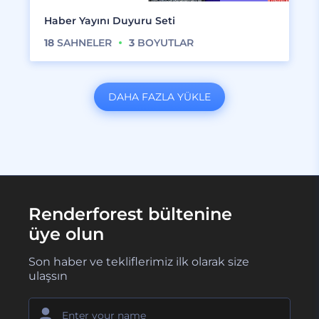
Haber Yayını Duyuru Seti
18
SAHNELER
3
BOYUTLAR
DAHA FAZLA YÜKLE
Renderforest bültenine
üye olun
Son haber ve tekliflerimiz ilk olarak size
ulaşsın