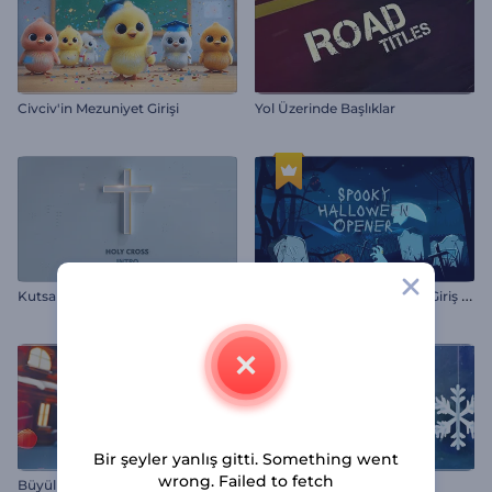
Civciv'in Mezuniyet Girişi
Yol Üzerinde Başlıklar
Ü
rkütücü Cadılar Bayramı Giriş Videosu
Kutsal Haç İntro
Bir şeyler yanlış gitti. Something went
wrong. Failed to fetch
Büyülü Noel Gecesi
Noel Kutlaması Intro