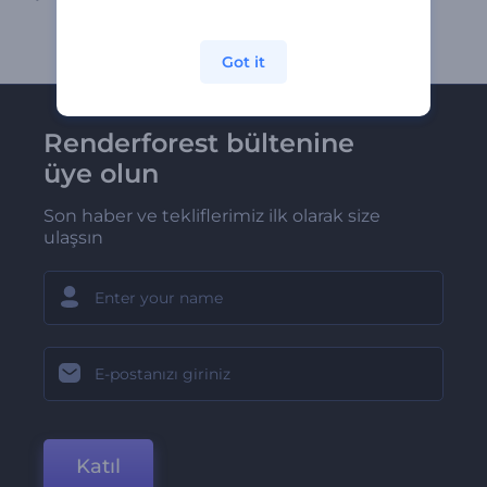
Got it
Renderforest bültenine
üye olun
Son haber ve tekliflerimiz ilk olarak size
ulaşsın
Katıl