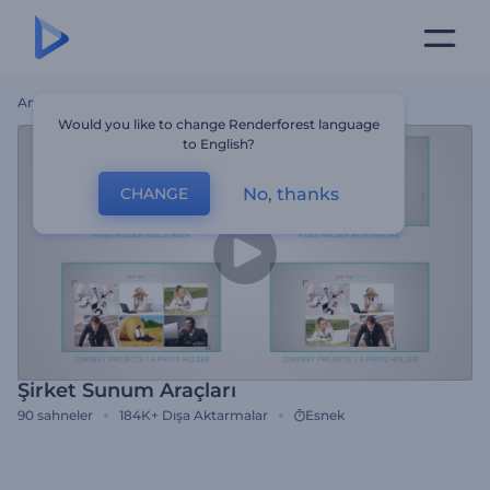
Ana Sayfa
Şablonlar
Şirket Sunum Araçları
Would you like to change Renderforest language
to English?
No, thanks
CHANGE
Şirket Sunum Araçları
90
sahneler
184K+
Dışa Aktarmalar
Esnek