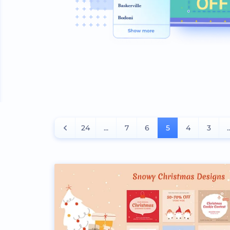
24
...
7
6
5
4
3
.