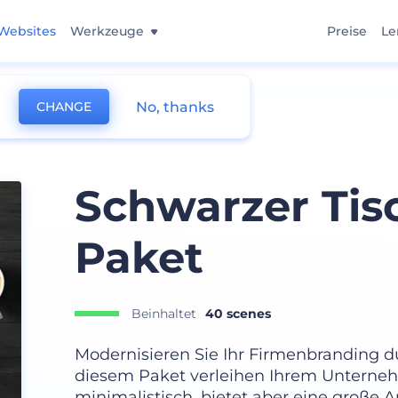
Websites
Werkzeuge
Preise
Le
No, thanks
CHANGE
Schwarzer Tis
Paket
Beinhaltet
40 scenes
Modernisieren Sie Ihr Firmenbranding du
diesem Paket verleihen Ihrem Unterneh
minimalistisch, bietet aber eine große 