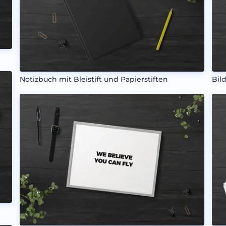
Notizbuch mit Bleistift und Papierstiften
Bil