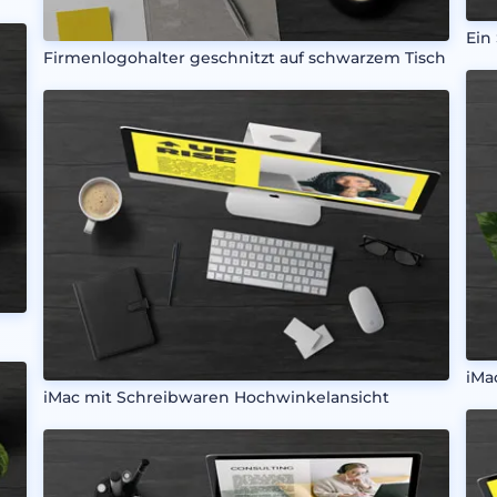
Ein
Firmenlogohalter geschnitzt auf schwarzem Tisch
iMa
iMac mit Schreibwaren Hochwinkelansicht