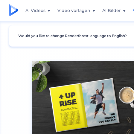
AI Videos
Video vorlagen
AI Bilder
Would you like to change Renderforest language to English?
Mockups
Geräte
Desktop Mockup