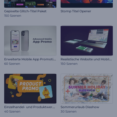
Gepixelte Glitch-Titel Paket
Stomp Titel Opener
150 Szenen
E
rweiterte Mobile App Promotion
R
ealistische Website und Mobilwerbung
60 Szenen
150 Szenen
E
inzelhandel- und Produktwerbung
Sommerurlaub Diashow
40 Szenen
30 Szenen