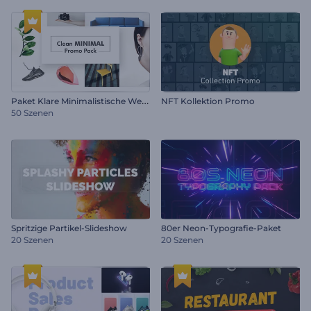
P
aket Klare Minimalistische Werbung
NFT Kollektion Promo
50 Szenen
Spritzige Partikel-Slideshow
80er Neon-Typografie-Paket
20 Szenen
20 Szenen