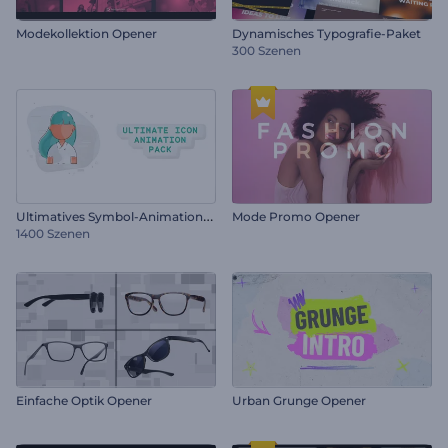
Modekollektion Opener
Dynamisches Typografie-Paket
300 Szenen
U
ltimatives Symbol-Animationsset
Mode Promo Opener
1400 Szenen
Einfache Optik Opener
Urban Grunge Opener