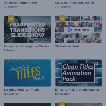
Paket mit Motion-Titeln
Die Welt Erklärvideo Toolkit
70 Szenen
700 Szenen
Z
ersplitterte Übergänge Diashow
Gleitrahmen Intro
9 Szenen
Set mit animierten Titeln
Einfache Titel Animationspaket
150 Szenen
100 Szenen