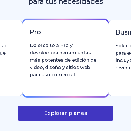
para tus necesidades
Pro
Busi
Da el salto a Pro y
so.
Soluci
desbloquea herramientas
que
para e
más potentes de edición de
Incluy
video, diseño y sitios web
revend
para uso comercial.
Explorar planes