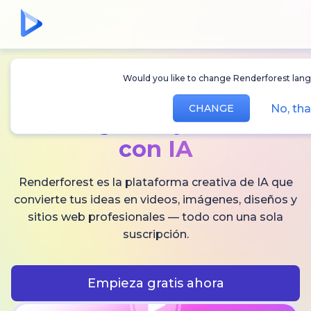
Would you like to change Renderforest lan
Crea
videos,
No, th
CHANGE
imágenes
y audio
con IA
Renderforest es la plataforma creativa de IA que
convierte tus ideas en videos, imágenes, diseños y
sitios web profesionales — todo con una sola
suscripción.
Empieza gratis ahora