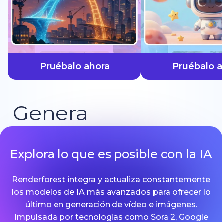
más rápido
Pruébalo ahora
Pruébalo 
Genera
Explora lo que es posible con la IA
Renderforest integra y actualiza constantemente
los modelos de IA más avanzados para ofrecer lo
último en generación de vídeo e imágenes.
Impulsada por tecnologías como Sora 2, Google