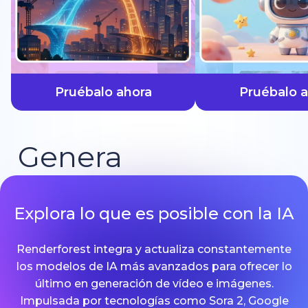
más rápido
Pruébalo ahora
Pruébalo 
Genera
Explora lo que es posible con la IA
Renderforest integra y actualiza constantemente
los modelos de IA más avanzados para ofrecer lo
último en generación de vídeo e imágenes.
Impulsada por tecnologías como Sora 2, Google