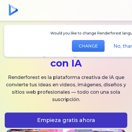
Would you like to change Renderforest langu
Crea
videos,
No, tha
CHANGE
imágenes
y audio
con IA
Renderforest es la plataforma creativa de IA que
convierte tus ideas en videos, imágenes, diseños y
sitios web profesionales — todo con una sola
suscripción.
Empieza gratis ahora