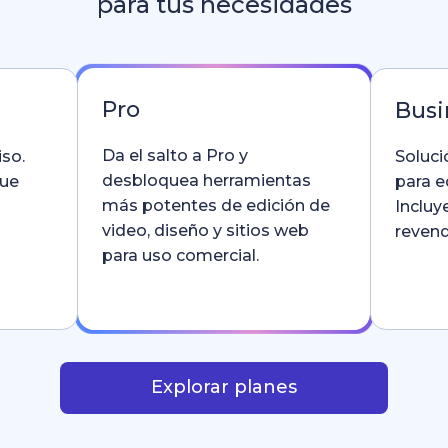
para tus necesidades
Pro
Busi
Da el salto a Pro y
so.
Soluci
desbloquea herramientas
que
para e
más potentes de edición de
Incluy
video, diseño y sitios web
revend
para uso comercial.
Explorar planes