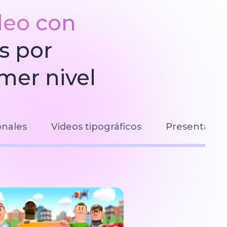
ideo con
s por
mer nivel
onales
Videos tipográficos
Presentacio