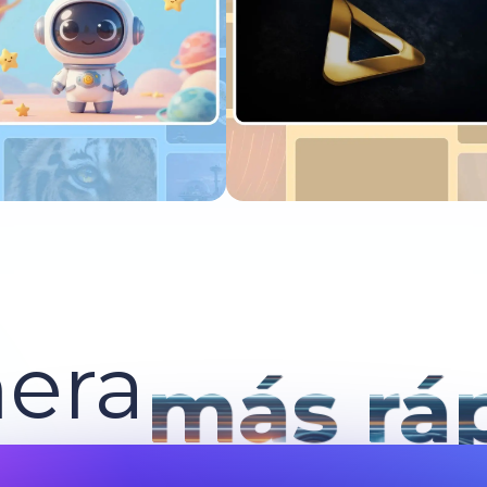
Pruébalo ahora
Pruébalo ahora
era
más rá