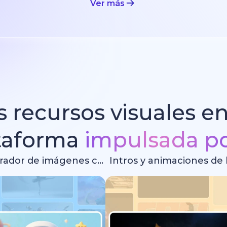
Ver más
 recursos visuales e
taforma
impulsada po
Generador de imágenes con IA