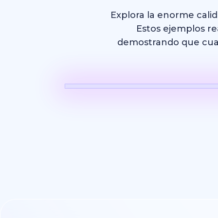
Explora la enorme cali
Estos ejemplos rea
demostrando que cualq
Video con 