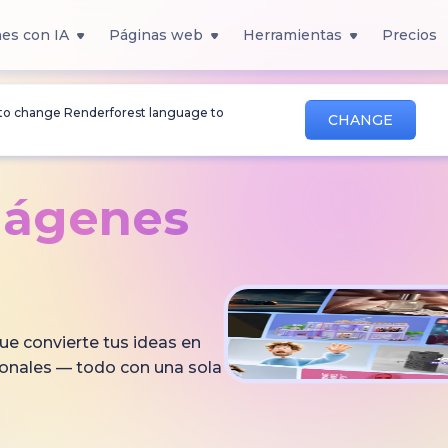
es con IA
Páginas web
Herramientas
Precios
 to change Renderforest language to
CHANGE
mágenes
ue convierte tus ideas en
ionales — todo con una sola