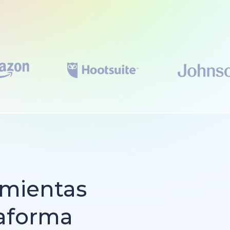
amientas
taforma