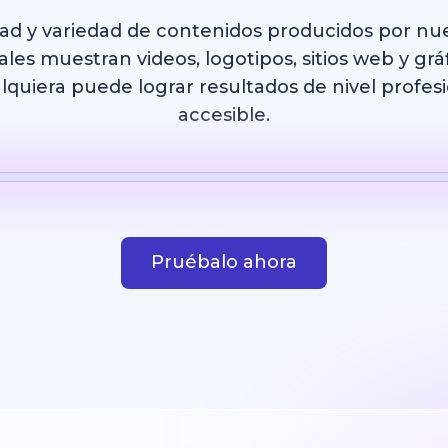
dad y variedad de contenidos producidos por nu
les muestran videos, logotipos, sitios web y grá
uiera puede lograr resultados de nivel profesi
accesible.
IA
Plantilla
Imagen con IA
Sitio web
Diseño
Pruébalo ahora