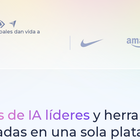
ales dan vida a
 de IA líderes
y herr
adas en una sola pla