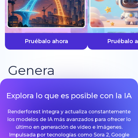
más rápido
Pruébalo ahora
Pruébalo 
Genera
Explora lo que es posible con la IA
Renderforest integra y actualiza constantemente
los modelos de IA más avanzados para ofrecer lo
último en generación de vídeo e imágenes.
Impulsada por tecnologías como Sora 2, Google