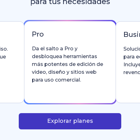
para tus necesidades
Pro
Busi
Da el salto a Pro y
so.
Soluci
desbloquea herramientas
que
para e
más potentes de edición de
Incluy
video, diseño y sitios web
revend
para uso comercial.
Explorar planes