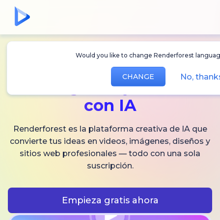
Would you like to change Renderforest languag
Crea
videos,
No, thank
CHANGE
imágenes
y audio
con IA
Renderforest es la plataforma creativa de IA que
convierte tus ideas en videos, imágenes, diseños y
sitios web profesionales — todo con una sola
suscripción.
Empieza gratis ahora