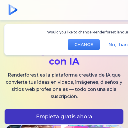
Would you like to change Renderforest langua
Crea
videos,
No, than
CHANGE
imágenes
y audio
con IA
Renderforest es la plataforma creativa de IA que
convierte tus ideas en videos, imágenes, diseños y
sitios web profesionales — todo con una sola
suscripción.
Empieza gratis ahora