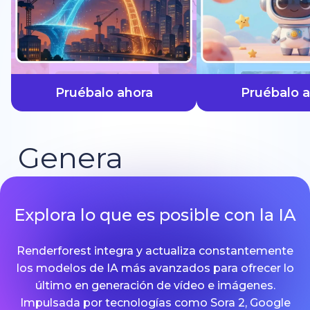
más rápido
Pruébalo ahora
Pruébalo 
Genera
Explora lo que es posible con la IA
Renderforest integra y actualiza constantemente
los modelos de IA más avanzados para ofrecer lo
último en generación de vídeo e imágenes.
Impulsada por tecnologías como Sora 2, Google