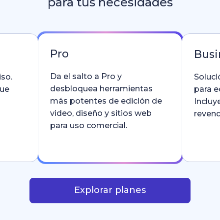
para tus necesidades
Pro
Busi
Da el salto a Pro y
so.
Soluci
desbloquea herramientas
que
para e
más potentes de edición de
Incluy
video, diseño y sitios web
revend
para uso comercial.
Explorar planes