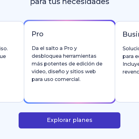
para tus necesidades
Pro
Busi
Da el salto a Pro y
so.
Soluci
desbloquea herramientas
que
para e
más potentes de edición de
Incluy
video, diseño y sitios web
revend
para uso comercial.
Explorar planes