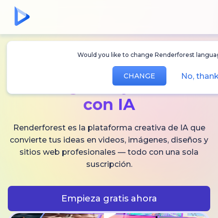
Would you like to change Renderforest lan
Crea
videos,
No, th
CHANGE
imágenes
y audio
con IA
Renderforest es la plataforma creativa de IA que
convierte tus ideas en videos, imágenes, diseños y
sitios web profesionales — todo con una sola
suscripción.
Empieza gratis ahora