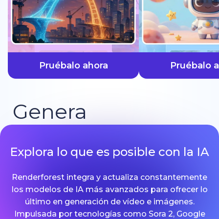
más rápido
Pruébalo ahora
Pruébalo 
Genera
Explora lo que es posible con la IA
Renderforest integra y actualiza constantemente
los modelos de IA más avanzados para ofrecer lo
último en generación de vídeo e imágenes.
Impulsada por tecnologías como Sora 2, Google