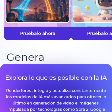
más rápido
Pruébalo ahora
Pruébalo 
Genera
Explora lo que es posible con la IA
Renderforest integra y actualiza constantemente
los modelos de IA más avanzados para ofrecer lo
último en generación de vídeo e imágenes.
Impulsada por tecnologías como Sora 2, Google