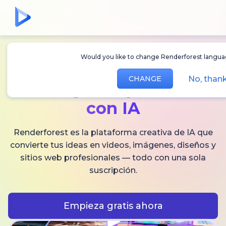
Would you like to change Renderforest languag
Crea
videos,
No, thank
CHANGE
imágenes
y audio
con IA
Renderforest es la plataforma creativa de IA que
convierte tus ideas en videos, imágenes, diseños y
sitios web profesionales — todo con una sola
suscripción.
Empieza gratis ahora