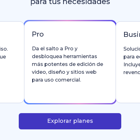
para tus necesidades
Pro
Busi
Da el salto a Pro y
so.
Soluci
desbloquea herramientas
que
para e
más potentes de edición de
Incluy
video, diseño y sitios web
revend
para uso comercial.
Explorar planes