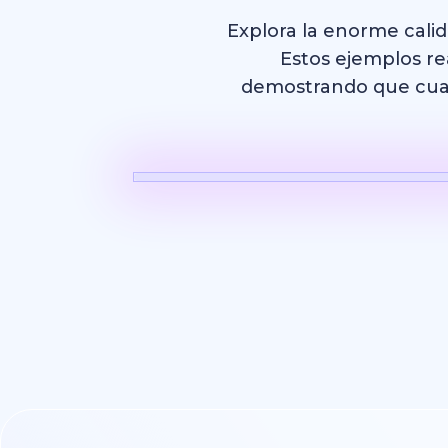
Explora la enorme cali
Estos ejemplos rea
demostrando que cualq
Video con 