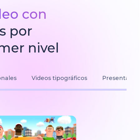
ideo con
s por
mer nivel
onales
Videos tipográficos
Presentacio