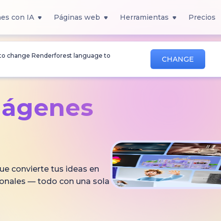
es con IA
Páginas web
Herramientas
Precios
 to change Renderforest language to
CHANGE
mágenes
ue convierte tus ideas en
ionales — todo con una sola