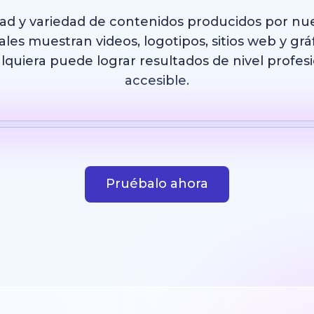
dad y variedad de contenidos producidos por nu
les muestran videos, logotipos, sitios web y grá
uiera puede lograr resultados de nivel profesi
accesible.
IA
Plantilla
Imagen con IA
Sitio web
Diseño
Pruébalo ahora