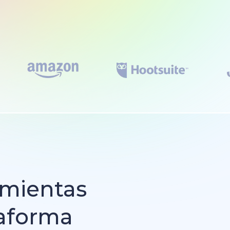
amientas
taforma