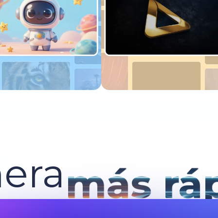
Pruébalo ahora
Pruébalo ahora
era
más rá