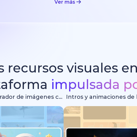
Ver más
 recursos visuales e
taforma
impulsada po
Generador de imágenes con IA