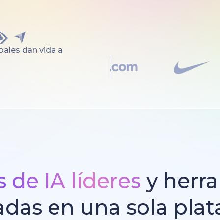
ales dan vida a
 de IA líderes
y herr
adas en una sola pla