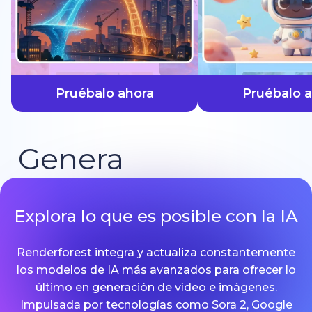
más rápido
Pruébalo ahora
Pruébalo 
Genera
Explora lo que es posible con la IA
Renderforest integra y actualiza constantemente
los modelos de IA más avanzados para ofrecer lo
último en generación de vídeo e imágenes.
Impulsada por tecnologías como Sora 2, Google