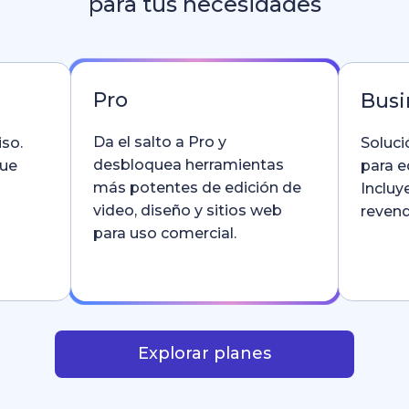
para tus necesidades
Pro
Busi
Da el salto a Pro y
so.
Soluci
desbloquea herramientas
que
para e
más potentes de edición de
Incluy
video, diseño y sitios web
revend
para uso comercial.
Explorar planes