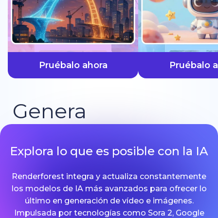
más rápido
Pruébalo ahora
Pruébalo 
Genera
Explora lo que es posible con la IA
Renderforest integra y actualiza constantemente
los modelos de IA más avanzados para ofrecer lo
último en generación de vídeo e imágenes.
Impulsada por tecnologías como Sora 2, Google