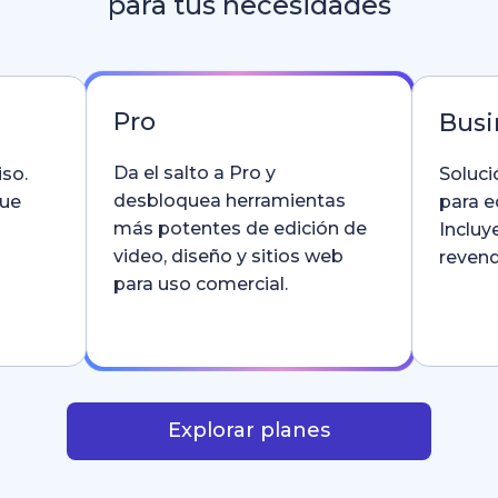
para tus necesidades
Pro
Busi
Da el salto a Pro y
so.
Soluci
desbloquea herramientas
que
para e
más potentes de edición de
Incluy
video, diseño y sitios web
revend
para uso comercial.
Explorar planes