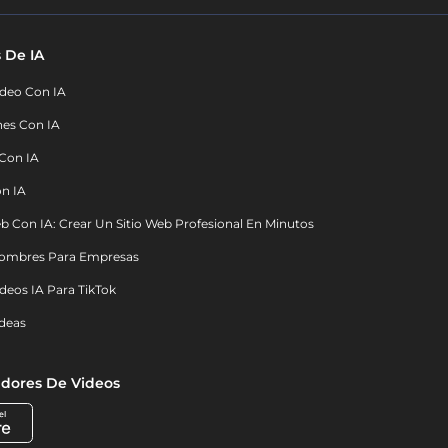
 De IA
deo Con IA
nes Con IA
 Con IA
on IA
b Con IA: Crear Un Sitio Web Profesional En Minutos
ombres Para Empresas
deos IA Para TikTok
deas
dores De Videos