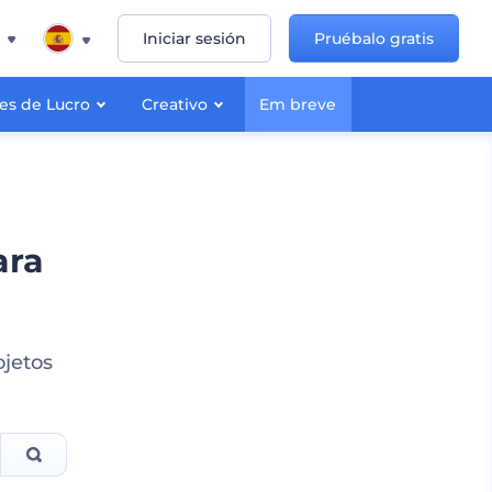
Iniciar sesión
Pruébalo gratis
nes de Lucro
Creativo
Em breve
ara
ojetos