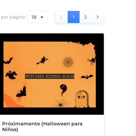
 por página
18
1
2
Próximamente (Halloween para
Niños)