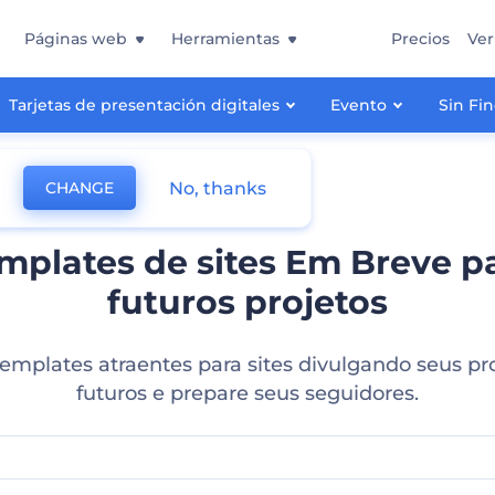
Páginas web
Herramientas
Precios
Ver
Tarjetas de presentación digitales
Evento
Sin Fi
No, thanks
CHANGE
mplates de sites Em Breve p
futuros projetos
templates atraentes para sites divulgando seus pr
futuros e prepare seus seguidores.