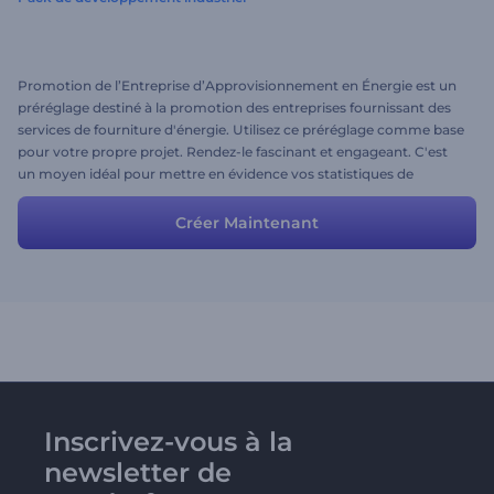
Promotion de l’Entreprise d’Approvisionnement en Énergie est un
préréglage destiné à la promotion des entreprises fournissant des
services de fourniture d'énergie. Utilisez ce préréglage comme base
pour votre propre projet. Rendez-le fascinant et engageant. C'est
un moyen idéal pour mettre en évidence vos statistiques de
construction ou votre croissance économique. Voulez-vous
promouvoir votre entreprise maintenant? Téléchargez simplement
Créer Maintenant
vos images, modifiez le texte, ajoutez de la musique et profitez des
avantages de votre projet. Essayez-le gratuitement avec
Renderforest!
Inscrivez-vous à la
newsletter de