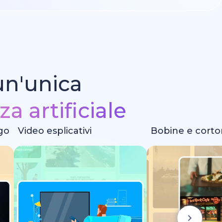
 un'unica
za artificiale
ogo
Video esplicativi
Bobine e cort