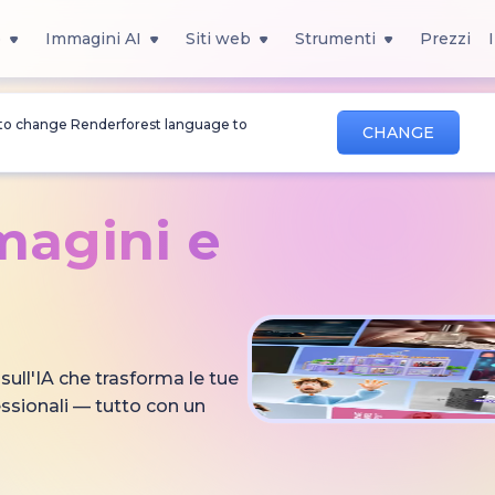
o
Immagini AI
Siti web
Strumenti
Prezzi
 to change Renderforest language to
CHANGE
magini
e
ull'IA che trasforma le tue
essionali — tutto con un