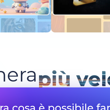
Prova adesso
Prova adesso
nera
più ve
ra cosa è possibile fa