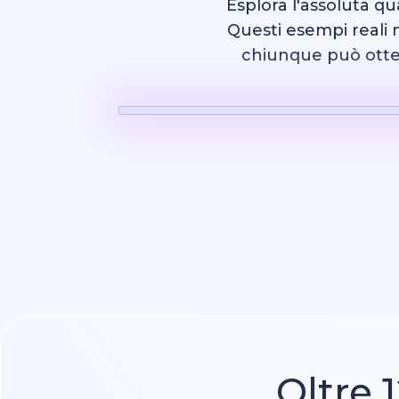
Esplora l'assoluta qu
Questi esempi reali m
chiunque può otten
Video dell'intelligenza
Oltre 