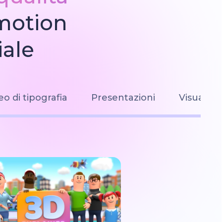
 motion
iale
eo di tipografia
Presentazioni
Visualizz