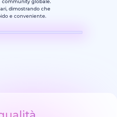
tra community globale.
inari, dimostrando che
pido e conveniente.
gettazione
Marchio
qualità