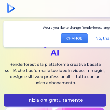
Would you like to change Renderforest langu
Crea
video,
No, tha
CHANGE
immagini
e audio
AI
Renderforest è la piattaforma creativa basata
sull'IA che trasforma le tue idee in video, immagini,
design e siti web professionali — tutto con un
unico abbonamento.
Inizia ora gratuitamente