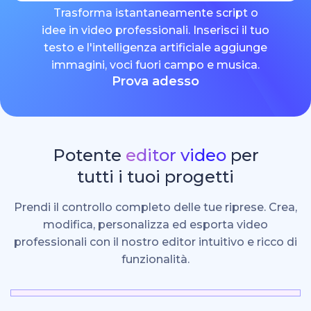
Trasforma istantaneamente script o
idee in video professionali. Inserisci il tuo
testo e l'intelligenza artificiale aggiunge
immagini, voci fuori campo e musica.
Prova adesso
Potente
editor video
per
tutti i tuoi progetti
Prendi il controllo completo delle tue riprese. Crea,
modifica, personalizza ed esporta video
professionali con il nostro editor intuitivo e ricco di
funzionalità.