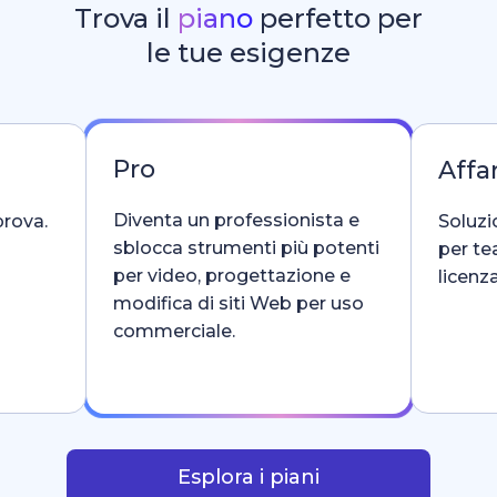
Trova il
piano
perfetto per
le tue esigenze
Pro
Affar
Diventa un professionista e
prova.
Soluzi
sblocca strumenti più potenti
per te
per video, progettazione e
licenza
modifica di siti Web per uso
commerciale.
Esplora i piani