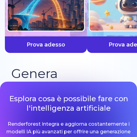
più veloce
Prova adesso
Prova ad
Genera
Esplora cosa è possibile fare con
l'intelligenza artificiale
Renderforest integra e aggiorna costantemente i
modelli IA più avanzati per offrire una generazione