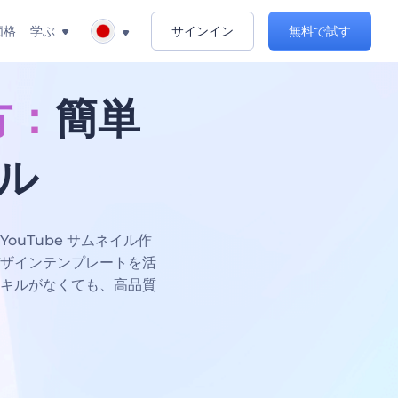
価格
学ぶ
サインイン
無料で試す
方：
簡単
ル
YouTube サムネイル作
ザインテンプレートを活
キルがなくても、高品質