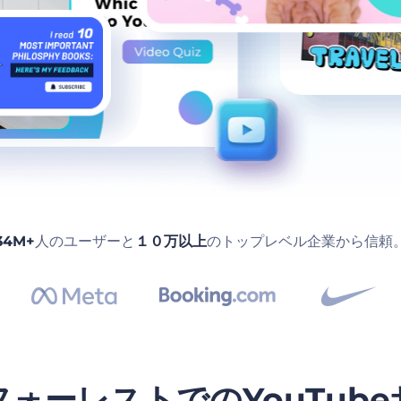
34M+
人のユーザーと
１０万以上
のトップレベル企業から信頼
ォーレストでのYouTub