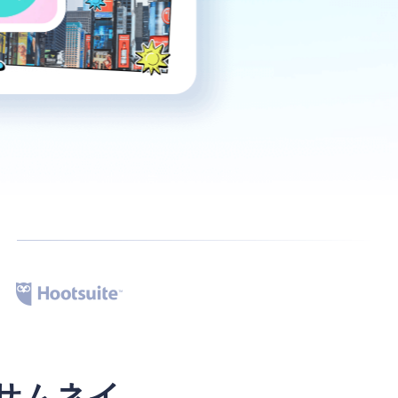
。
eサムネイ