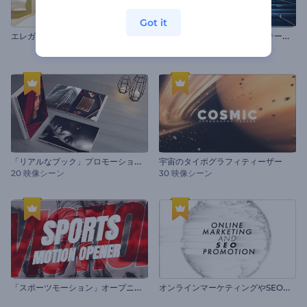
Got it
エ
レガントな結婚指輪のイントロ動画
「
未来的な立方体」プレゼンテーション
20 映像シーン
「
リアルなブック」プロモーションビデオ
宇宙のタイポグラフィティーザー
20 映像シーン
30 映像シーン
「
スポーツモーション」オープニング
オ
ンラインマーケティングやSEOプロモーション