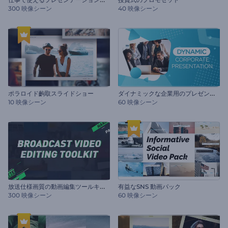
300 映像シーン
40 映像シーン
ダ
イナミックな企業用のプレゼンテーション
ポラロイド齣取スライドショー
10 映像シーン
60 映像シーン
放
送仕様画質の動画編集ツールキット
有益なSNS 動画パック
300 映像シーン
60 映像シーン