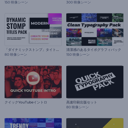
150 映像シーン
300 映像シーン
「
ダイナミックストンプ」タイトル・セット
清潔感のあるタイポグラフィパック
80 映像シーン
150 映像シーン
クイックYouTubeイントロ
高速印刷出版セット
80 映像シーン