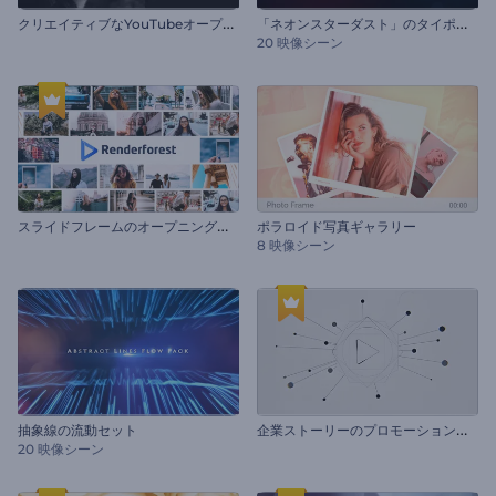
ク
リエイティブなYouTubeオープニング動画
「
ネオンスターダスト」のタイポグラフィー
20 映像シーン
ス
ライドフレームのオープニング動画
ポラロイド写真ギャラリー
8 映像シーン
企
業ストーリーのプロモーションビデオ
抽象線の流動セット
20 映像シーン