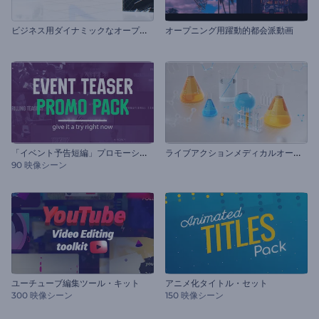
ビ
ジネス用ダイナミックなオープニング
オープニング用躍動的都会派動画
「
イベント予告短編」プロモーションビデオセット
ラ
イブアクションメディカルオープナー
90 映像シーン
ユーチューブ編集ツール・キット
アニメ化タイトル・セット
300 映像シーン
150 映像シーン