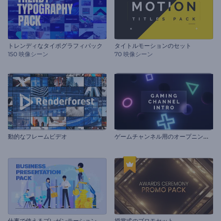
トレンディなタイポグラフィパック
タイトルモーションのセット
150 映像シーン
70 映像シーン
ゲ
ームチャンネル用のオープニング動画
動的なフレームビデオ
仕
事で使えるプレゼンテーション用セット
授賞式のプロモセット