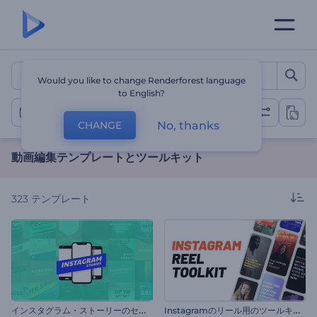
動画編集テンプレートとツー
Would you like to change Renderforest language
to English?
動画編集
No, thanks
CHANGE
動画編集テンプレートとツールキット
323
テンプレート
イ
ンスタグラム・ストーリーのセット
I
nstagramのリール用のツールキット