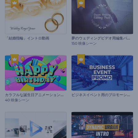
夢
のウェディングビデオ用編集パック
「結婚指輪」イントロ動画
150 映像シーン
カ
ラフルな誕生日アニメーションパック
ヒ
゙ジネスイベント用のプロモーションビデオ
40 映像シーン