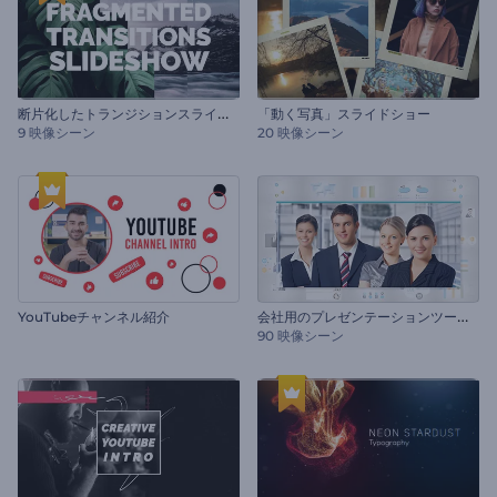
断
片化したトランジションスライドショー
「動く写真」スライドショー
9 映像シーン
20 映像シーン
会
社用のプレゼンテーションツールキット
YouTubeチャンネル紹介
90 映像シーン