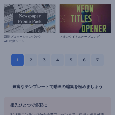
新聞プロモーションパック
ネオンタイトルオープニング
40 映像シーン
1
2
3
4
5
6
7
豊富なテンプレートで動画の編集を極めましょう
指先ひとつで多彩に
SNS用コンテンツから企業プレゼンまで、使用・編集可能