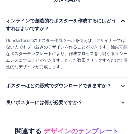
オンラインで創造的なポスターを作成するにはどう
すればよいですか？
Renderforestのポスター作成ツールを使えば、デザイナーでは
ない人でもプロ並みのデザインを作ることができます。編集可能
なポスターテンプレートにより、作成プロセスを可能な限りシー
ムレスにすることができます。たった数回クリックするだけで個
性的なデザインが完成します。
ポスターはどの形式でダウンロードできますか？
現在、当社のポスター作成ツールはPDFとJPGの2つのフォーマ
ットに対応しています。無料ユーザーの方は標準品質のJPGで、
良いポスターには何が必要ですか？
登録されている方は高品質のJPGと標準的なPDFでデザインを
ほとんどのポスターは宣伝目的で作成されているため、宣伝する
ダウンロードすることができます。
イベントや製品、またはサービスに関する重要な情報がポスター
に含まれていることを確認してください。 目立つビジュアルと
フォントを使用して、視聴者を引き付けましょう。
関連する
デザインのテンプレート