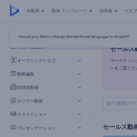
AI動画
動画 テンプレート
AI画像
ウエ
セールス
すべてのテンプレート
Would you like to change Renderforest language to English?
ホーム
テンプ
アニメ化動画
セールス
オープニングとロゴ
マーケティン
ンをご覧くだ
動画編集
招待状動画
ホリデー動画
スライドショー
セールス動
プレゼンテーション