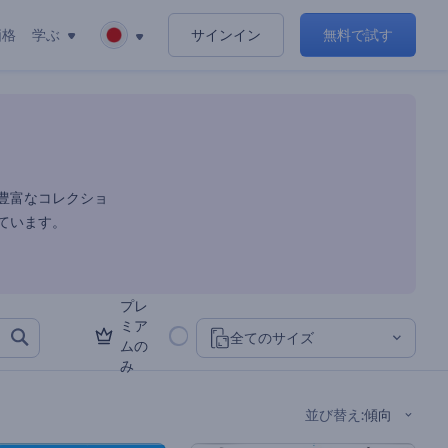
価格
学ぶ
サインイン
無料で試す
豊富なコレクショ
ています。
プレ
ミア
全てのサイズ
ムの
み
並び替え
:
傾向