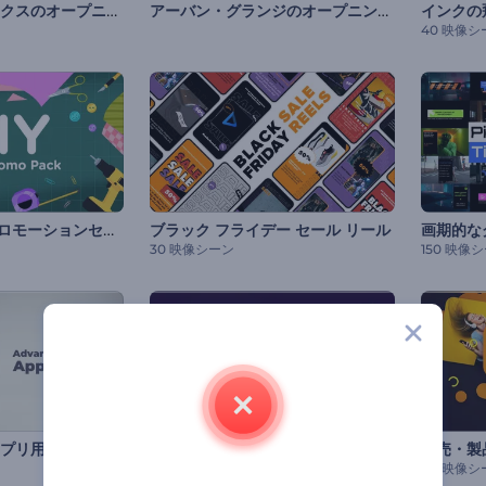
クリーンオプティクスのオープニング動画
アーバン・グランジのオープニング動画
インクの
40 映像シ
DIYクラフトのプロモーションセット
ブラック フライデー セール リール
画期的な
30 映像シーン
150 映像
先進のモバイルアプリ用プロモーション
リアルなウェブサイトやモバイル用の動画
150 映像シーン
40 映像シ