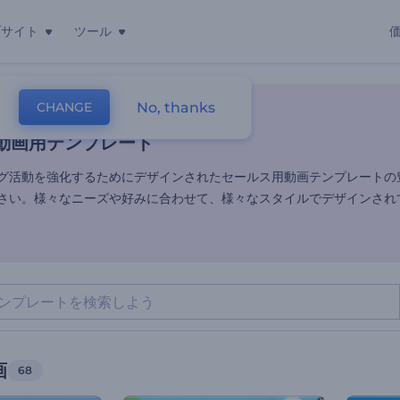
ブサイト
ツール
動画用テンプレート
No, thanks
CHANGE
レート
セールス動画
動画用テンプレート
グ活動を強化するためにデザインされたセールス用動画テンプレートの
さい。様々なニーズや好みに合わせて、様々なスタイルでデザインされ
画
68