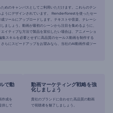
るためのキャンバスとしてご利用いただけます。これらのテン
デザインされています。 Renderforestを使ったセー
作成ツールにアップロードします。テキストや音楽、ナレーシ
有しましょう。動画が最初のシーンから注目を集めるように、
リエイティブな方法で製品を宣伝したい場合は、アニメーショ
編集スキルを必要とせずに高品質のセールス動画を制作する
さらにスピードアップをお望みなら、当社のAI動画作成ツー
ルで動
動画マーケティング戦略を強
化しましょう
画作成を
貴社のブランドに合わせた高品質の動画
提供して
で視聴者を魅了しましょう。