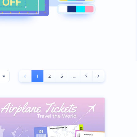
1
2
3
...
7