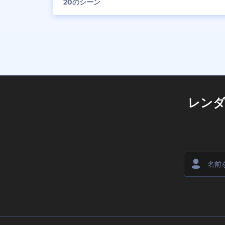
20
のシーン
レン