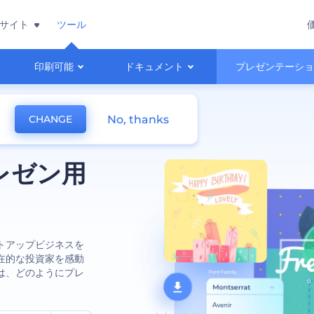
サイト
ツール
印刷可能
ドキュメント
プレゼンテーシ
No, thanks
CHANGE
レゼン用
トアップビジネスを
在的な投資家を感動
は、どのようにプレ