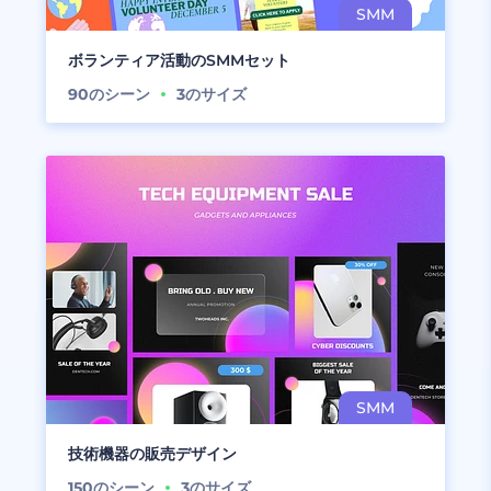
ボランティア活動のSMMセット
90
のシーン
3
のサイズ
技術機器の販売デザイン
150
のシーン
3
のサイズ