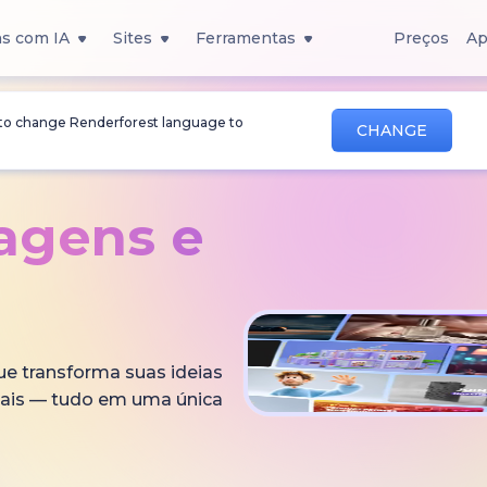
s com IA
Sites
Ferramentas
Preços
Ap
 to change Renderforest language to
CHANGE
magens
e
que transforma suas ideias
onais — tudo em uma única