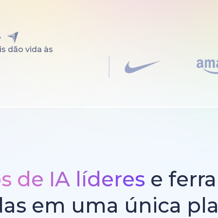
s dão vida às
 de IA líderes
e ferr
das em uma única pl