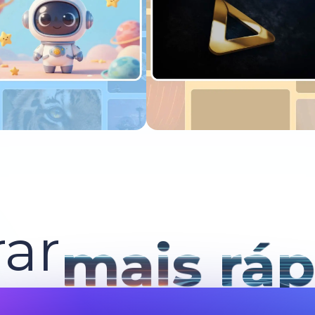
xperimente agora
Experimente agora
ar
mais ráp