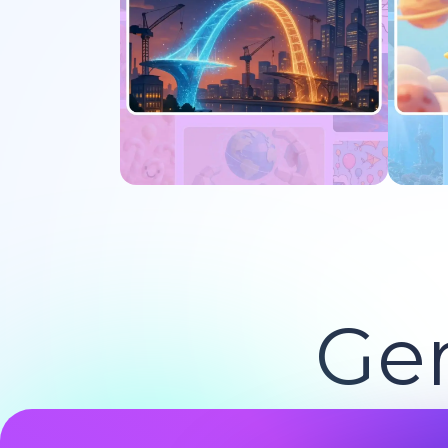
Experimente agora
E
Ger