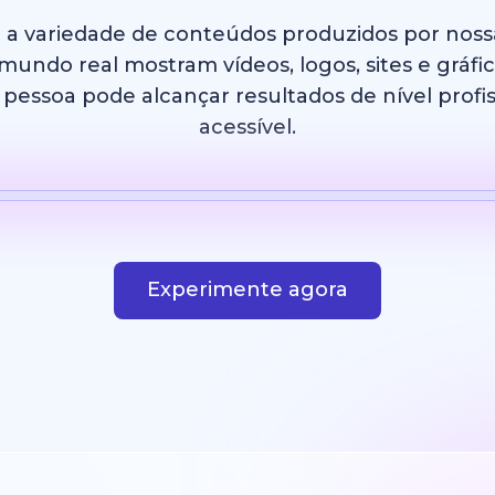
e a variedade de conteúdos produzidos por nos
undo real mostram vídeos, logos, sites e gráfi
essoa pode alcançar resultados de nível profis
acessível.
IA
Modelo
Imagem com IA
Site
Design
Experimente agora