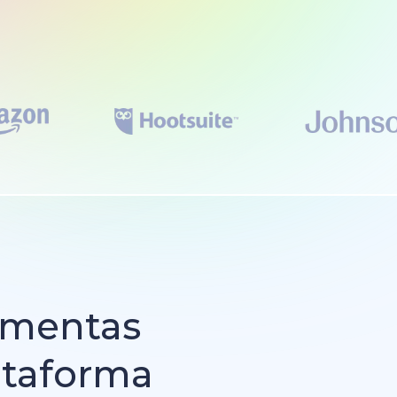
amentas
ataforma