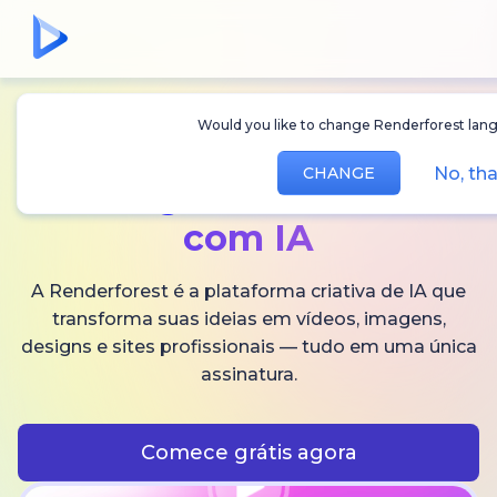
Would you like to change Renderforest lang
Crie
vídeos,
No, th
CHANGE
imagens
e áudios
com IA
A Renderforest é a plataforma criativa de IA que
transforma suas ideias em vídeos, imagens,
designs e sites profissionais — tudo em uma única
assinatura.
Comece grátis agora