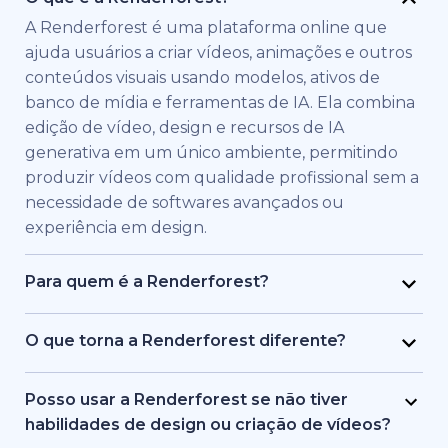
A Renderforest é uma plataforma online que
ajuda usuários a criar vídeos, animações e outros
conteúdos visuais usando modelos, ativos de
banco de mídia e ferramentas de IA. Ela combina
edição de vídeo, design e recursos de IA
generativa em um único ambiente, permitindo
produzir vídeos com qualidade profissional sem a
necessidade de softwares avançados ou
experiência em design.
Para quem é a Renderforest?
A Renderforest foi criada para indivíduos e
equipes que precisam de vídeos de alta
O que torna a Renderforest diferente?
qualidade rapidamente. É usada por profissionais
A Renderforest combina múltiplos modelos de IA
de marketing, educadores, donos de pequenas
e geração de vídeo em uma única plataforma. Os
Posso usar a Renderforest se não tiver
empresas, equipes de RH, freelancers e criadores
usuários podem criar, editar e exportar vídeos de
habilidades de design ou criação de vídeos?
de conteúdo que desejam produzir vídeos de
texto para vídeo, baseados em banco de mídia e