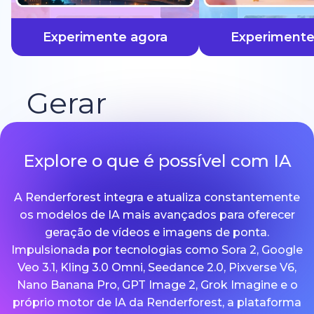
mais rápido
Experimente agora
Experimente
Gerar
Explore o que é possível com IA
A Renderforest integra e atualiza constantemente
os modelos de IA mais avançados para oferecer
geração de vídeos e imagens de ponta.
Impulsionada por tecnologias como Sora 2, Google
Veo 3.1, Kling 3.0 Omni, Seedance 2.0, Pixverse V6,
Nano Banana Pro, GPT Image 2, Grok Imagine e o
próprio motor de IA da Renderforest, a plataforma