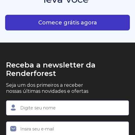
consistência criativa.
criadores, empreendedores e profissionais de
Com IA plataforma que leva
marketing que desejam produzir conteúdo em
vídeo profissional, com qualidade de estúdio, de
Comece grátis agora
forma simples.
Receba a newsletter da
Renderforest
Seja um dos primeiros a receber
nossas últimas novidades e ofertas