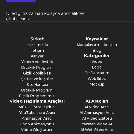
Dilediğiniz zaman kolayca abonelikten
çıkabilirsiniz.
Şirket
Kaynaklar
Hakkımızda
Markalaştırma Araçları
İletişim
Blog
Kategoriler
Kariyer
Video
Yardım ve destek
Logo
Ortaklık Programı
Grafik tasarım
Gizlilik politikası
Web Sitesi
Şartlar ve koşullar
Mockup
Site Haritası
Ortaklık Programı
Elçilik Programımızı
Video Hazırlama Araçları
AI Araçları
Müzik Görselleştirici
AI Video Aracı
YouTube Intro Aracı
AI Animasyon Aracı
Animasyon Aracı
AI Video Editörü
Logo Animasyonu
Yazıdan Video AI
Vİdeo Oluşturucu
AI Web Sitesi Aracı