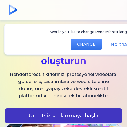
Would you like to change Renderforest lang
Sınırsız
AI video,
No, th
CHANGE
görsel ve ses
oluşturun
Renderforest, fikirlerinizi profesyonel videolara,
görsellere, tasarımlara ve web sitelerine
dönüştüren yapay zekâ destekli kreatif
platformdur — hepsi tek bir abonelikte.
Ücretsiz kullanmaya başla