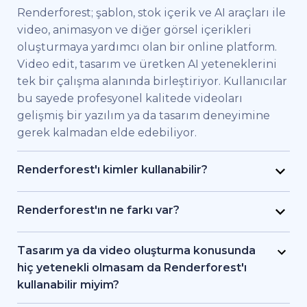
Renderforest; şablon, stok içerik ve AI araçları ile
video, animasyon ve diğer görsel içerikleri
oluşturmaya yardımcı olan bir online platform.
Video edit, tasarım ve üretken AI yeteneklerini
tek bir çalışma alanında birleştiriyor. Kullanıcılar
bu sayede profesyonel kalitede videoları
gelişmiş bir yazılım ya da tasarım deneyimine
gerek kalmadan elde edebiliyor.
Renderforest'ı kimler kullanabilir?
Renderforest kaliteli videoları hızlıca elde etmek
isteyen bireysel kullanıcılar ve ekipler için
Renderforest'ın ne farkı var?
geliştirildi. Pazarlama uzmanları, eğitimciler,
Renderforest çeşitli AI ve video üretim
küçük işletme sahipleri, İK ekipleri, serbest
modellerini aynı platformda bir araya getiriyor.
Tasarım ya da video oluşturma konusunda
çalışan freelancer'lar ve içerik üreticileri
Kullanıcılar bu sayede yazıdan, stok
hiç yetenekli olmasam da Renderforest'ı
Renderforest sayesinde bir prodüksiyon ekibi
görüntülerden ya da AI araçlarıyla video ve
kullanabilir miyim?
tutmadan markalı videolar, eğitici içerikler ya da
animasyon oluşturma, editleme ve dışa aktarma
Evet. Renderforest 1.200'den fazla şablon, AI