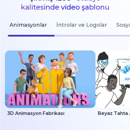
kalitesinde video şablonu
Animasyonlar
İntrolar ve Logolar
Sosy
3D Animasyon Fabrikası
Beyaz Tahta 