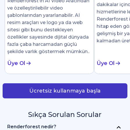
Renderforest'ın AI Video Aracından
dakikalar için
ve özelleştirilebilir video
hizmetlerine le
şablonlarından yararlanabilir. AI
Renderforest i
resim araçları ve logo ya da web
hitap eden göz 
sitesi gibi bunu destekleyen
gelişmiş bir y
özellikler sayesinde dijital dünyada
kalmadan üre
fazla çaba harcamadan güçlü
şekilde varlık göstermek mümkün..
Üye Ol
Üye Ol
Ücretsiz kullanmaya başla
Sıkça Sorulan Sorular
Renderforest nedir?