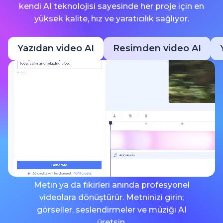
kendi AI teknolojisi sayesinde her proje için en
yüksek kalite, hız ve yaratıcılık sağlıyor.
Yazıdan video AI
Resimden video AI
Metin ya da fikirleri anında profesyonel
videolara dönüştürür. Metninizi girin;
görseller, seslendirmeler ve müziği AI
üretsin.