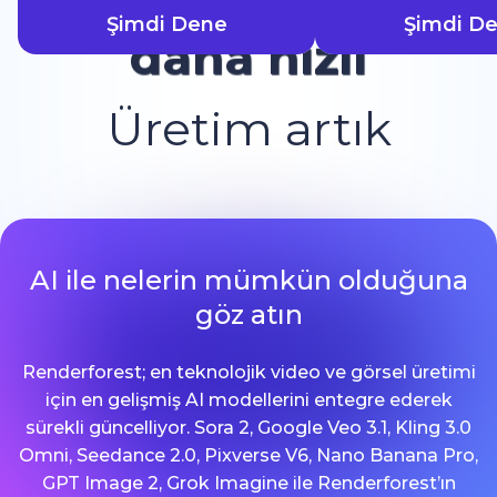
Şimdi Dene
Şimdi D
daha hızlı
Üretim artık
AI ile nelerin mümkün olduğuna
göz atın
Renderforest; en teknolojik video ve görsel üretimi
için en gelişmiş AI modellerini entegre ederek
sürekli güncelliyor. Sora 2, Google Veo 3.1, Kling 3.0
Omni, Seedance 2.0, Pixverse V6, Nano Banana Pro,
GPT Image 2, Grok Imagine ile Renderforest’ın