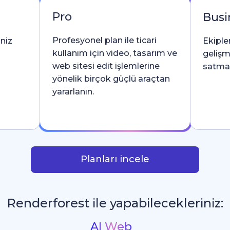
Pro
Busi
Profesyonel plan ile ticari
iniz
Ekipler
kullanım için video, tasarım ve
gelişm
web sitesi edit işlemlerine
satma l
yönelik birçok güçlü araçtan
yararlanın.
Planları incele
Renderforest ile yapabilecekleriniz:
İntrolar ve Logo Animas