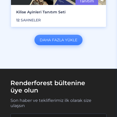
Kilise Ayinleri Tanıtım Seti
12
SAHNELER
DAHA FAZLA YÜKLE
Renderforest bültenine
üye olun
Son haber ve tekliflerimiz ilk olarak size
ulaşsın