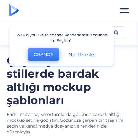
Bardak Altlığı Mockupları
Would you like to change Renderforest language
to English?
No, thanks
CHANGE
Çeşitli şekil ve
stillerde bardak
altlığı mockup
şablonları
Farklı mizanpaj ve ortamlarda görünen bardak altlığı
mockup setine göz atın. Gözünüze çarpan bir tasarımı
seçin ve kendi medya dosyanız ve renklerinizle
düzenleyin.