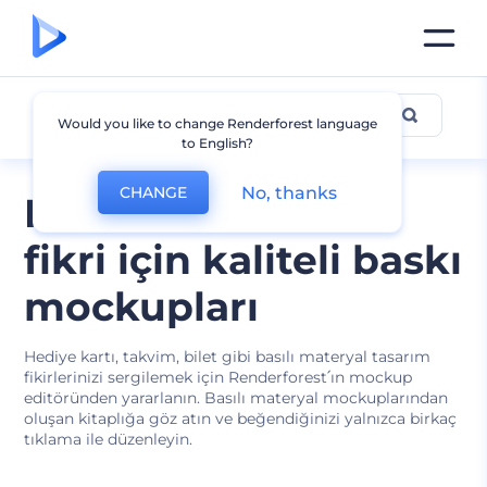
Diğer Baskı Mockupları
Would you like to change Renderforest language
to English?
No, thanks
CHANGE
Her türlü tasarım
fikri için kaliteli baskı
mockupları
Hediye kartı, takvim, bilet gibi basılı materyal tasarım
fikirlerinizi sergilemek için Renderforest՛ın mockup
editöründen yararlanın. Basılı materyal mockuplarından
oluşan kitaplığa göz atın ve beğendiğinizi yalnızca birkaç
tıklama ile düzenleyin.