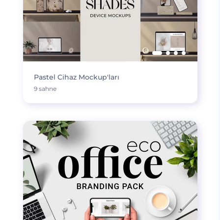
Pastel Cihaz Mockup'ları
9 sahne