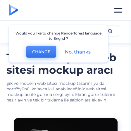
Web Sitesi Mockup
Would you like to change Renderforest language
to English?
No, thanks
CHANGE
Ticari ve kişisel web
sitesi mockup aracı
Şık ve modern web sitesi mockup tasarım ya da
portföyünü, kolayca kullanabileceğiniz web sitesi
mockupları ile gururla sergileyin. Ekran görüntülerini
hazırlayın ve tek bir tıklama ile şablonlara ekleyin