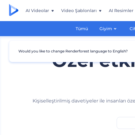
AI Videolar
Video Şablonları
AI Resimler
Tümü
Giyim
Ci
Would you like to change Renderforest language to English?
Özel etki
Kişiselleştirilmiş davetiyeler ile insanları ö