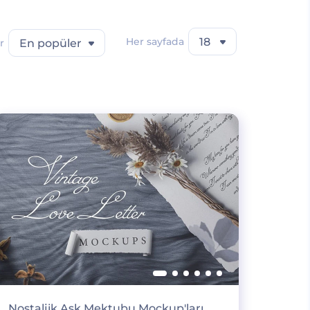
Her sayfada
18
r
En popüler
Nostaljik Aşk Mektubu Mockup'ları