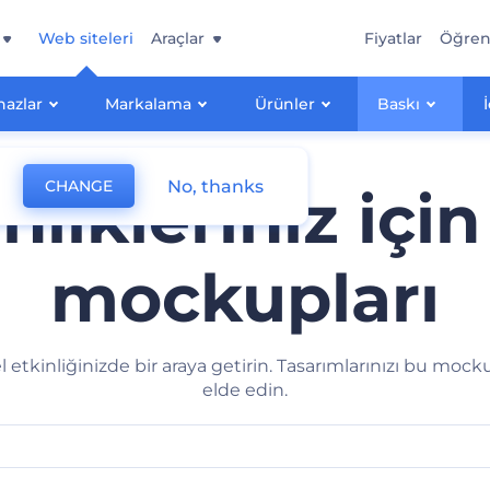
Web siteleri
Araçlar
Fiyatlar
Öğre
hazlar
Markalama
Ürünler
Baskı
No, thanks
CHANGE
nlikleriniz içi
mockupları
zel etkinliğinizde bir araya getirin. Tasarımlarınızı bu mock
elde edin.