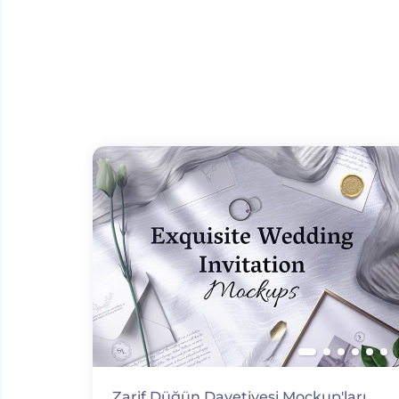
Zarif Düğün Davetiyesi Mockup'ları