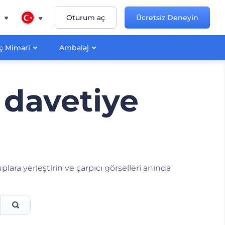
n
Oturum aç
Ücretsiz Deneyin
İç Mimari
Ambalaj
n davetiye
uplara yerleştirin ve çarpıcı görselleri anında