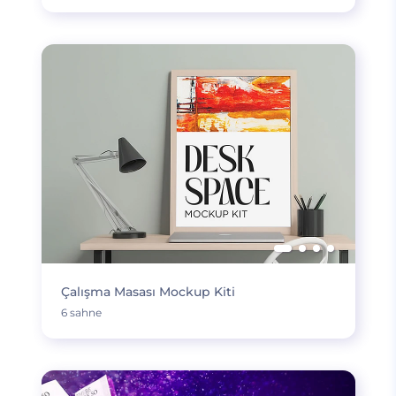
Çalışma Masası Mockup Kiti
6 sahne