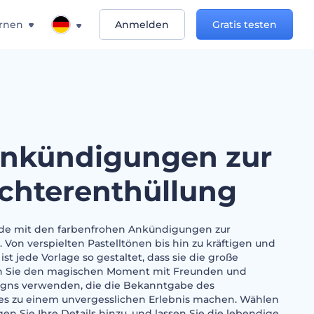
rnen
Anmelden
Gratis testen
nkündigungen zur
chterenthüllung
eude mit den farbenfrohen Ankündigungen zur
 Von verspielten Pastelltönen bis hin zu kräftigen und
t jede Vorlage so gestaltet, dass sie die große
ilen Sie den magischen Moment mit Freunden und
signs verwenden, die die Bekanntgabe des
des zu einem unvergesslichen Erlebnis machen. Wählen
ügen Sie Ihre Details hinzu, und lassen Sie die lebendige