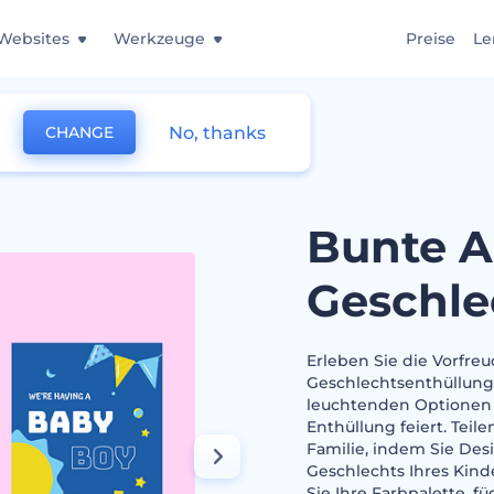
Websites
Werkzeuge
Preise
Le
No, thanks
CHANGE
gen zur Geschlechterenthüllung
Bunte A
Geschle
Erleben Sie die Vorfr
Geschlechtsenthüllung.
leuchtenden Optionen is
Enthüllung feiert. Te
Familie, indem Sie De
Geschlechts Ihres Kin
Sie Ihre Farbpalette, f