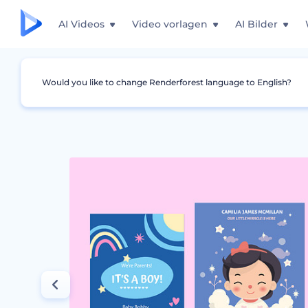
AI Videos
Video vorlagen
AI Bilder
Would you like to change Renderforest language to English?
Grafiken
Ankündigung
Bunte Ankündigun