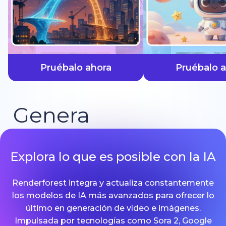
más rápido
Pruébalo ahora
Pruébalo 
Genera
Explora lo que es posible con la IA
Renderforest integra y actualiza constantemente
los modelos de IA más avanzados para ofrecer lo
último en generación de vídeo e imágenes.
Impulsada por tecnologías como Sora 2, Google