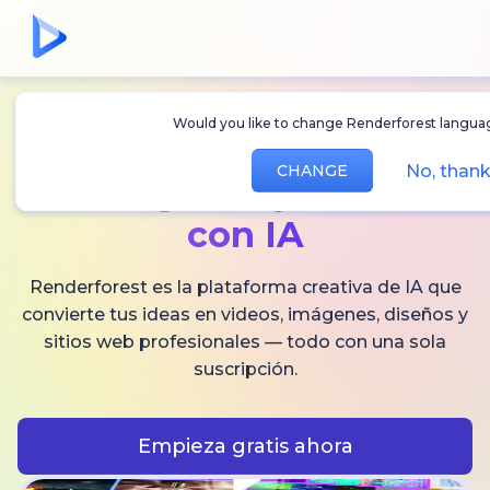
Would you like to change Renderforest langua
Crea
videos,
No, than
CHANGE
imágenes
y audio
con IA
Renderforest es la plataforma creativa de IA que
convierte tus ideas en videos, imágenes, diseños y
sitios web profesionales — todo con una sola
suscripción.
Empieza gratis ahora