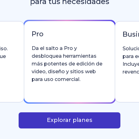
para tus necesidades
Pro
Busi
Da el salto a Pro y
so.
Soluci
desbloquea herramientas
que
para e
más potentes de edición de
Incluy
video, diseño y sitios web
revend
para uso comercial.
Explorar planes