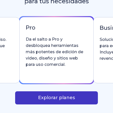
para tus necesidades
Pro
Busi
Da el salto a Pro y
so.
Soluci
desbloquea herramientas
que
para e
más potentes de edición de
Incluy
video, diseño y sitios web
revend
para uso comercial.
Explorar planes