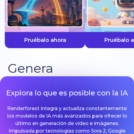
más rápido
Pruébalo ahora
Pruébalo 
Genera
Explora lo que es posible con la IA
Renderforest integra y actualiza constantemente
los modelos de IA más avanzados para ofrecer lo
último en generación de vídeo e imágenes.
Impulsada por tecnologías como Sora 2, Google