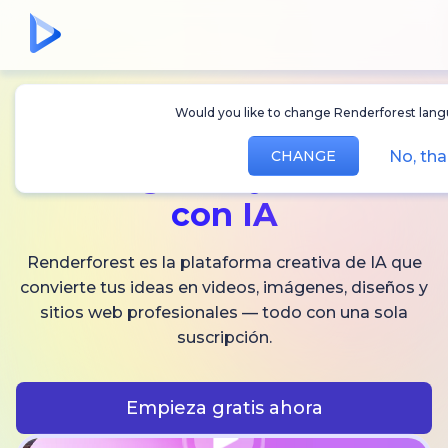
Would you like to change Renderforest langu
Crea
videos,
No, tha
CHANGE
imágenes
y audio
con IA
Renderforest es la plataforma creativa de IA que
convierte tus ideas en videos, imágenes, diseños y
sitios web profesionales — todo con una sola
suscripción.
Empieza gratis ahora