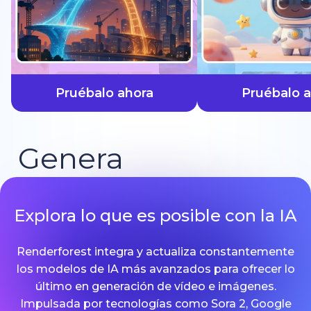
más rápido
Pruébalo ahora
Pruébalo 
Genera
Explora lo que es posible con la IA
Renderforest integra y actualiza constantemente
los modelos de IA más avanzados para ofrecer lo
último en generación de vídeo e imágenes.
Impulsada por tecnologías como Sora 2, Google