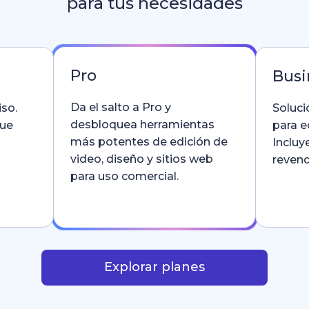
para tus necesidades
Pro
Busi
Da el salto a Pro y
so.
Soluci
desbloquea herramientas
que
para e
más potentes de edición de
Incluy
video, diseño y sitios web
revend
para uso comercial.
Explorar planes