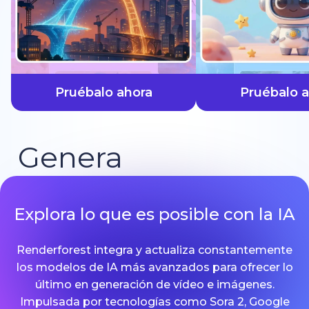
más rápido
Pruébalo ahora
Pruébalo 
Genera
Explora lo que es posible con la IA
Renderforest integra y actualiza constantemente
los modelos de IA más avanzados para ofrecer lo
último en generación de vídeo e imágenes.
Impulsada por tecnologías como Sora 2, Google