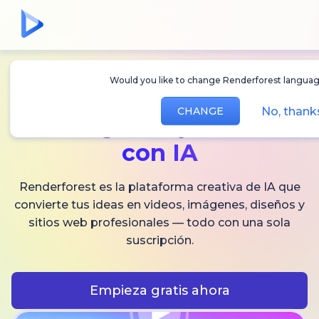
Would you like to change Renderforest languag
Crea
videos,
No, thank
CHANGE
imágenes
y audio
con IA
Renderforest es la plataforma creativa de IA que
convierte tus ideas en videos, imágenes, diseños y
sitios web profesionales — todo con una sola
suscripción.
Empieza gratis ahora