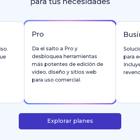
para tus necesidades
Pro
Busi
Da el salto a Pro y
so.
Soluci
desbloquea herramientas
que
para e
más potentes de edición de
Incluy
video, diseño y sitios web
revend
para uso comercial.
Explorar planes