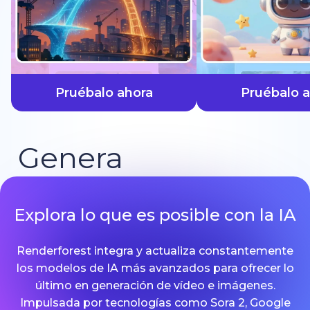
más rápido
Pruébalo ahora
Pruébalo 
Genera
Explora lo que es posible con la IA
Renderforest integra y actualiza constantemente
los modelos de IA más avanzados para ofrecer lo
último en generación de vídeo e imágenes.
Impulsada por tecnologías como Sora 2, Google