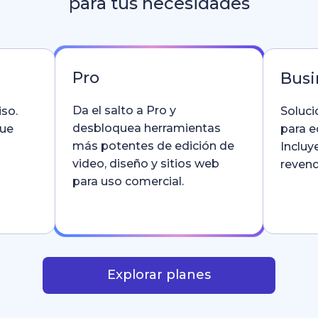
para tus necesidades
Pro
Busi
Da el salto a Pro y
so.
Soluci
desbloquea herramientas
que
para e
más potentes de edición de
Incluy
video, diseño y sitios web
revend
para uso comercial.
Explorar planes