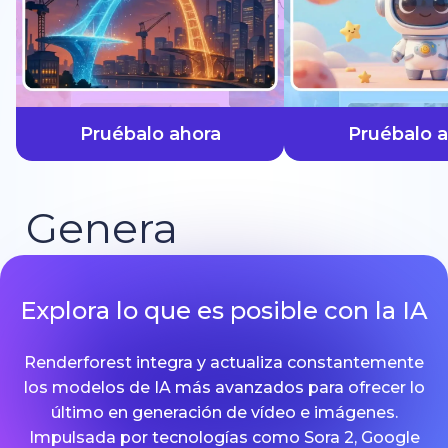
más rápido
Pruébalo ahora
Pruébalo 
Genera
Explora lo que es posible con la IA
Renderforest integra y actualiza constantemente
los modelos de IA más avanzados para ofrecer lo
último en generación de vídeo e imágenes.
Impulsada por tecnologías como Sora 2, Google