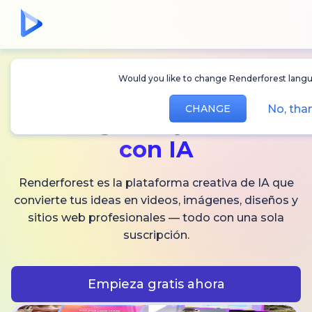
Would you like to change Renderforest langua
Crea
videos,
No, than
CHANGE
imágenes
y audio
con IA
Renderforest es la plataforma creativa de IA que
convierte tus ideas en videos, imágenes, diseños y
sitios web profesionales — todo con una sola
suscripción.
Empieza gratis ahora