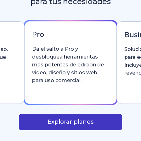
para tus necesidades
Pro
Busi
Da el salto a Pro y
so.
Soluci
desbloquea herramientas
que
para e
más potentes de edición de
Incluy
video, diseño y sitios web
revend
para uso comercial.
Explorar planes