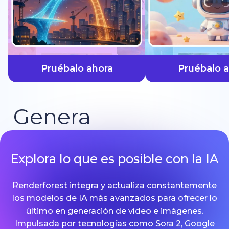
más rápido
Pruébalo ahora
Pruébalo 
Genera
Explora lo que es posible con la IA
Renderforest integra y actualiza constantemente
los modelos de IA más avanzados para ofrecer lo
último en generación de vídeo e imágenes.
Impulsada por tecnologías como Sora 2, Google