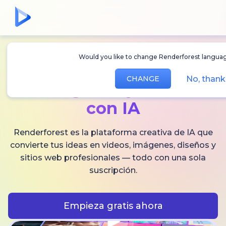
Would you like to change Renderforest languag
Crea
videos,
No, thank
CHANGE
imágenes
y audio
con IA
Renderforest es la plataforma creativa de IA que
convierte tus ideas en videos, imágenes, diseños y
sitios web profesionales — todo con una sola
suscripción.
Empieza gratis ahora