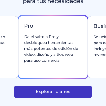
para tus necesidades
Pro
Busi
Da el salto a Pro y
so.
Soluci
desbloquea herramientas
que
para e
más potentes de edición de
Incluy
video, diseño y sitios web
revend
para uso comercial.
Explorar planes