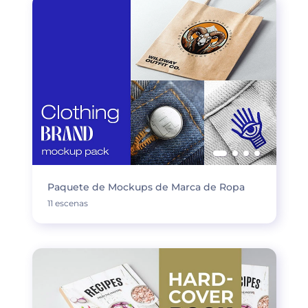
Paquete de Mockups de Marca de Ropa
11 escenas