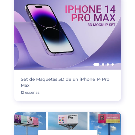
Set de Maquetas 3D de un iPhone 14 Pro
Max
12 escenas