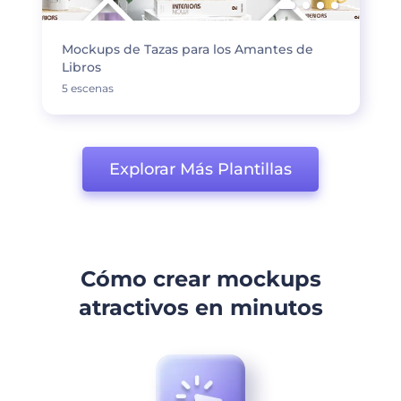
Mockups de Tazas para los Amantes de
Libros
5 escenas
Explorar Más Plantillas
Cómo crear mockups
atractivos en minutos