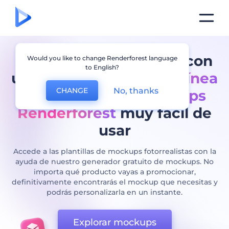
Comienza tu proyecto con
Would you like to change Renderforest language
to English?
un
Mockups Gratis en Línea
No, thanks
CHANGE
| Generador de Mockups
Renderforest
muy fácil de
usar
Accede a las plantillas de mockups fotorrealistas con la
ayuda de nuestro generador gratuito de mockups. No
importa qué producto vayas a promocionar,
definitivamente encontrarás el mockup que necesitas y
podrás personalizarla en un instante.
Explorar mockups