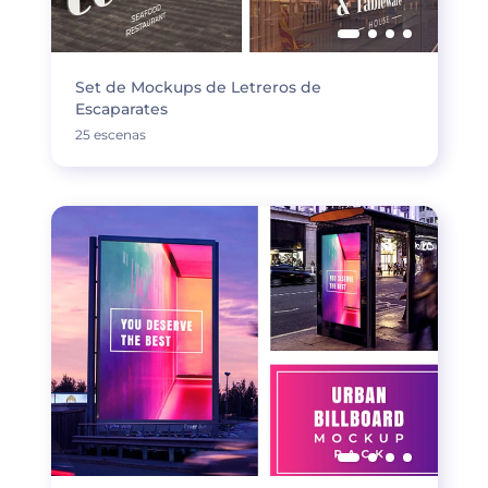
Set de Mockups de Letreros de
Escaparates
25 escenas