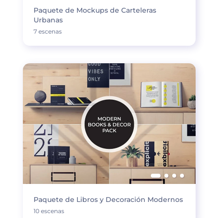
Paquete de Mockups de Carteleras
Urbanas
7 escenas
Paquete de Libros y Decoración Modernos
10 escenas