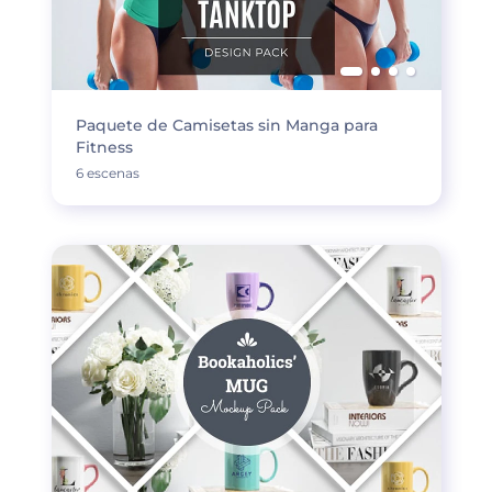
Paquete de Camisetas sin Manga para
Fitness
6 escenas