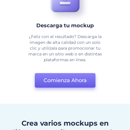
Descarga tu mockup
¿Feliz con el resultado? Descarga la
imagen de alta calidad con un solo
clic y utilízala para promocionar tu
marca en un sitio web o en distintas
plataformas en línea.
Comienza Ahora
Crea varios mockups en