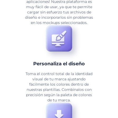
aplicaciones! Nuestra plataforma es
muy fácil de usar, ya que te permite
cargar sin esfuerzo tus archivos de
diseño e incorporarlos sin problemas
en los mockups seleccionados.
Personaliza el diseño
Toma el control total de la identidad
visual de tu marca ajustando
fácilmente los colores dentro de
nuestras plantillas. Combínalos con
precisión según la paleta de colores
de tu marca.