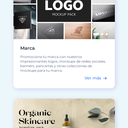
Marca
Promociona tu marca con nuestros
impresionantes logos, mockups de redes sociales,
banners, pancartas y otras colecciones de
mockups para tu marca.
Ver más