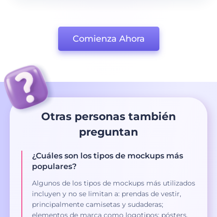
Comienza Ahora
Otras personas también
preguntan
¿Cuáles son los tipos de mockups más
populares?
Algunos de los tipos de mockups más utilizados
incluyen y no se limitan a: prendas de vestir,
principalmente camisetas y sudaderas;
elementos de marca como logotipos; pósters,