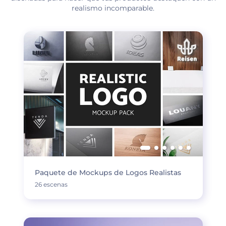
realismo incomparable.
Paquete de Mockups de Logos Realistas
26 escenas