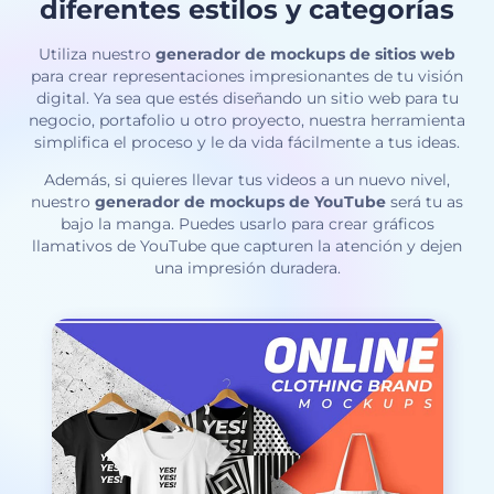
diferentes estilos y categorías
Utiliza nuestro
generador de mockups de sitios web
para crear representaciones impresionantes de tu visión
digital. Ya sea que estés diseñando un sitio web para tu
negocio, portafolio u otro proyecto, nuestra herramienta
simplifica el proceso y le da vida fácilmente a tus ideas.
Además, si quieres llevar tus videos a un nuevo nivel,
nuestro
generador de mockups de YouTube
será tu as
bajo la manga. Puedes usarlo para crear gráficos
llamativos de YouTube que capturen la atención y dejen
una impresión duradera.