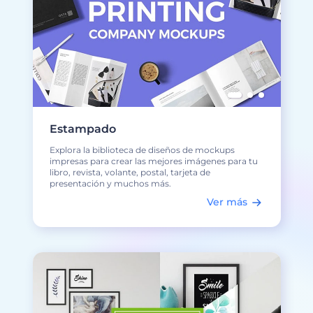
Estampado
Explora la biblioteca de diseños de mockups
impresas para crear las mejores imágenes para tu
libro, revista, volante, postal, tarjeta de
presentación y muchos más.
Ver más