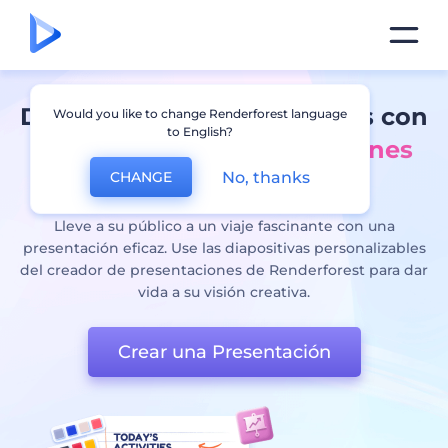
Diseñe diapositivas eficaces con
Would you like to change Renderforest language
to English?
un
creador de presentaciones
No, thanks
CHANGE
online
Lleve a su público a un viaje fascinante con una
presentación eficaz. Use las diapositivas personalizables
del creador de presentaciones de Renderforest para dar
vida a su visión creativa.
Crear una Presentación