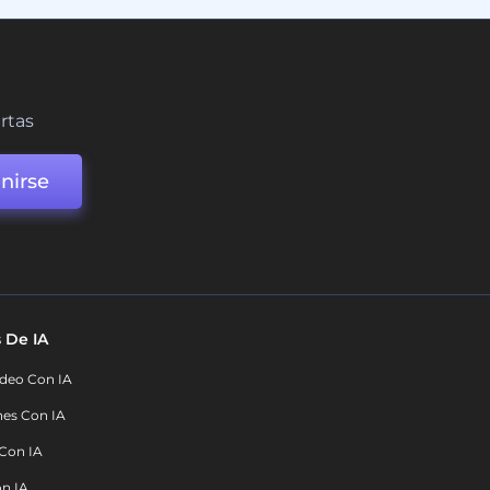
ertas
nirse
 De IA
deo Con IA
nes Con IA
 Con IA
on IA