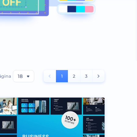
ágina
18
1
2
3