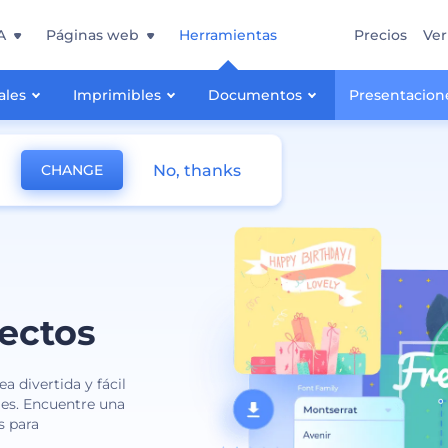
A
Páginas web
Herramientas
Precios
Ver
ales
Imprimibles
Documentos
Presentacion
No, thanks
CHANGE
yectos
 divertida y fácil
les. Encuentre una
s para