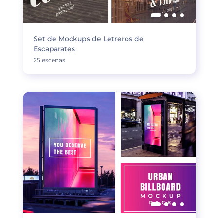
Set de Mockups de Letreros de
Escaparates
25 escenas