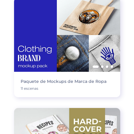
Paquete de Mockups de Marca de Ropa
11 escenas