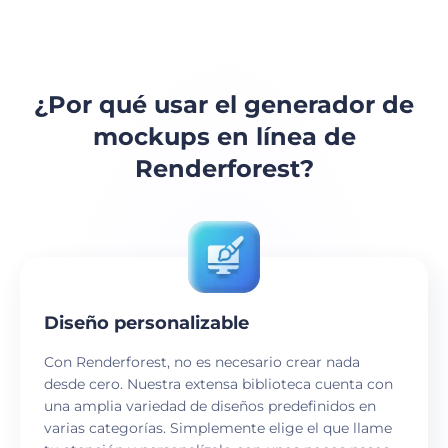
¿Por qué usar el generador de
mockups en línea de
Renderforest?
Diseño personalizable
Con Renderforest, no es necesario crear nada
desde cero. Nuestra extensa biblioteca cuenta con
una amplia variedad de diseños predefinidos en
varias categorías. Simplemente elige el que llame