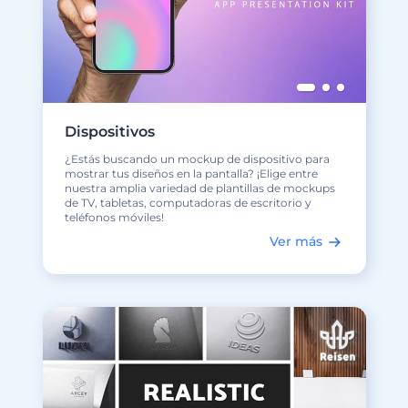
Dispositivos
¿Estás buscando un mockup de dispositivo para
mostrar tus diseños en la pantalla? ¡Elige entre
nuestra amplia variedad de plantillas de mockups
de TV, tabletas, computadoras de escritorio y
teléfonos móviles!
Ver más