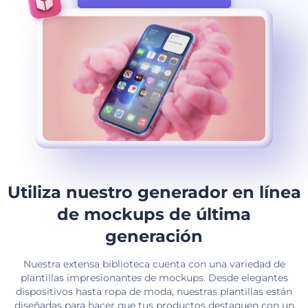
Utiliza nuestro generador en línea
de mockups de última
generación
Nuestra extensa biblioteca cuenta con una variedad de
plantillas impresionantes de mockups. Desde elegantes
dispositivos hasta ropa de moda, nuestras plantillas están
diseñadas para hacer que tus productos destaquen con un