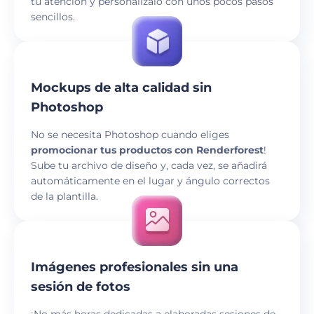
tu atención y personalízalo con unos pocos pasos
sencillos.
Mockups de alta calidad sin
Photoshop
No se necesita Photoshop cuando eliges
promocionar tus productos con Renderforest
!
Sube tu archivo de diseño y, cada vez, se añadirá
automáticamente en el lugar y ángulo correctos
de la plantilla.
Imágenes profesionales sin una
sesión de fotos