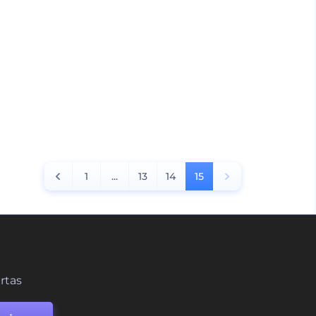
1
...
13
14
15
ertas