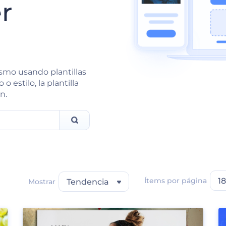
r
smo usando plantillas
o estilo, la plantilla
n.
Ítems por página
18
Mostrar
Tendencia