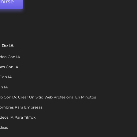
nirse
 De IA
deo Con IA
nes Con IA
 Con IA
on IA
b Con IA: Crear Un Sitio Web Profesional En Minutos
ombres Para Empresas
deos IA Para TikTok
deas