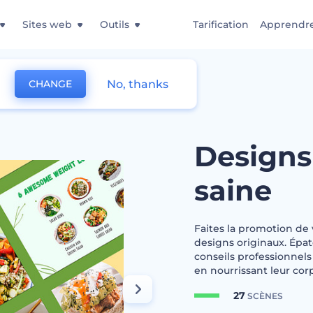
Sites web
Outils
Tarification
Apprendr
No, thanks
CHANGE
l'alimentation saine
Designs 
saine
Faites la promotion de 
designs originaux. Épat
conseils professionnels
en nourrissant leur cor
27
SCÈNES