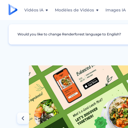
Vidéos IA
Modèles de Vidéos
Images IA
Would you like to change Renderforest language to English?
Graphismes
Story Instagram
Designs sur 