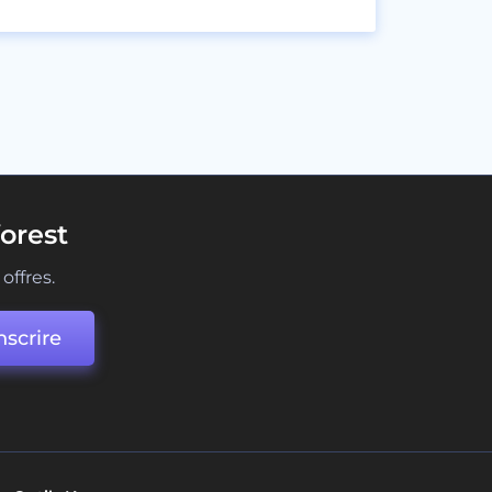
orest
offres.
nscrire